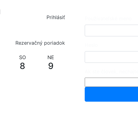
h
Prihlásiť
Používateľské meno
Rezervačný poriadok
Heslo
SO
NE
8
9
Ak ste človek, nechajt