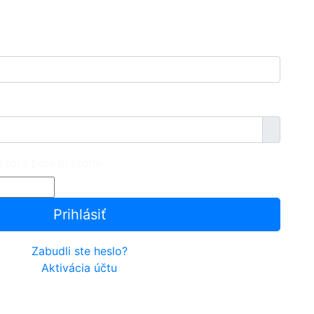
Zobraziť 
e toto pole prázdne
Prihlásiť
Zabudli ste heslo?
Aktivácia účtu